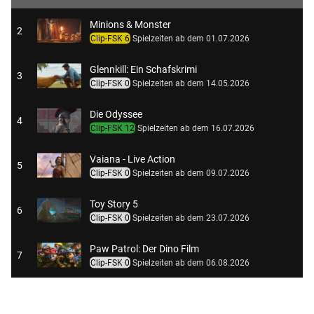
Minions & Monster
2
Clip-FSK 6
Spielzeiten ab dem 01.07.2026
Glennkill: Ein Schafskrimi
3
Clip-FSK 0
Spielzeiten ab dem 14.05.2026
Die Odyssee
4
Clip-FSK 12
Spielzeiten ab dem 16.07.2026
Vaiana - Live Action
5
Clip-FSK 0
Spielzeiten ab dem 09.07.2026
Toy Story 5
6
Clip-FSK 0
Spielzeiten ab dem 23.07.2026
Paw Patrol: Der Dino Film
7
Clip-FSK 0
Spielzeiten ab dem 06.08.2026
Meine Freundin Conni - Abenteuer mit Kranich Klaus
8
Clip-FSK 0
Spielzeiten ab dem 14.05.2026